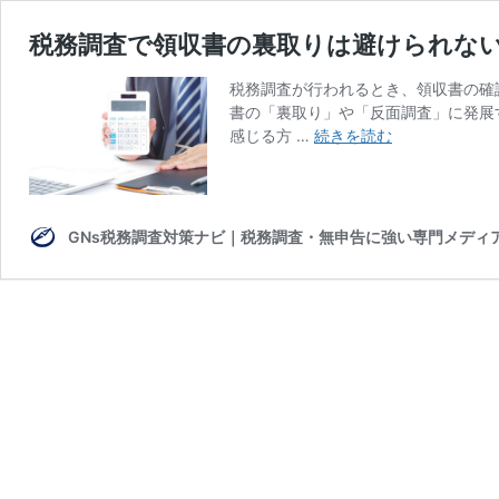
税務調査で領収書の裏取りは避けられな
税務調査が行われるとき、領収書の確
書の「裏取り」や「反面調査」に発展
税
感じる方 …
続きを読む
務
調
査
で
GNs税務調査対策ナビ｜税務調査・無申告に強い専門メディ
領
収
書
の
裏
取
り
は
避
け
ら