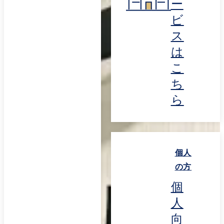
ー
ビ
ス
は
こ
ち
ら
個人
の方
個
人
向