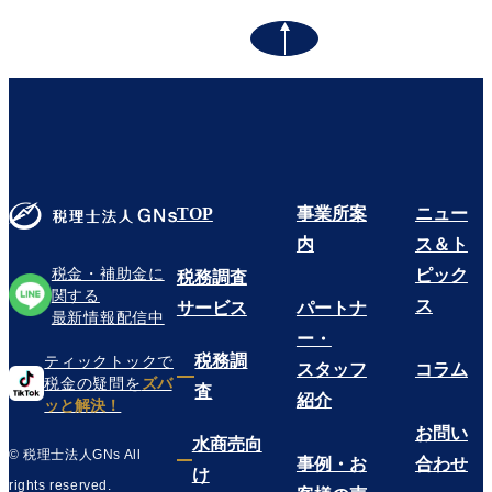
TOP
事業所案
ニュー
内
ス＆ト
税金・補助金に
ピック
税務調査
関する
ス
サービス
パートナ
最新情報配信中
ー・
税務調
ティックトックで
スタッフ
コラム
税金の疑問を
ズバ
査
紹介
ッと解決！
お問い
水商売向
© 税理士法人GNs All
事例・お
合わせ
け
rights reserved.