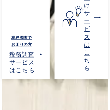
け
サ
ー
ビ
ス
税務調査で
は
お困りの方
こ
税務調査
ち
サービス
ら
は
こちら