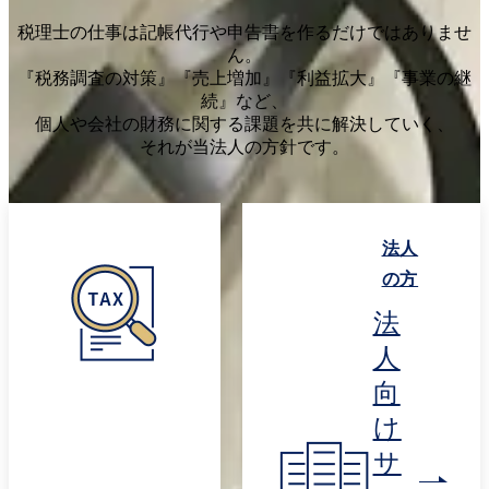
税理士の仕事は記帳代行や申告書を作るだけではありませ
ん。
『税務調査の対策』『売上増加』『利益拡大』『事業の継
続』など、
個人や会社の財務に関する課題を共に解決していく、
それが当法人の方針です。
法人
の方
法
人
向
け
サ