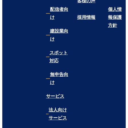
客様の声
配信者向
個人情
け
採用情報
報保護
方針
建設業向
け
スポット
対応
無申告向
け
サービス
法人向け
サービス