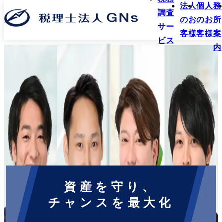
法人
個人
務
調査
のお
のお
所
サー
客様
客様
案
ビス
内
資産を守り、
チャンスを最大化