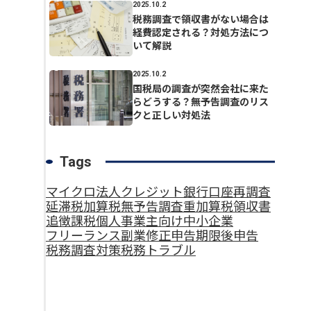
2025.10.2
税務調査で領収書がない場合は
経費認定される？対処方法につ
いて解説
2025.10.2
国税局の調査が突然会社に来た
らどうする？無予告調査のリス
クと正しい対処法
Tags
マイクロ法人
クレジット
銀行口座
再調査
延滞税
加算税
無予告調査
重加算税
領収書
追徴課税
個人事業主向け
中小企業
フリーランス
副業
修正申告
期限後申告
税務調査対策
税務トラブル