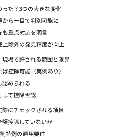
わった？3つの大きな変化
号から一目で判別可能に
庁も重点対応を明言
売上除外の発見精度が向上
｜現場で許される範囲と限界
れば控除可能（実例あり）
も認められる
として控除否認
実際にチェックされる項目
全額控除していないか
2割特例の適用要件