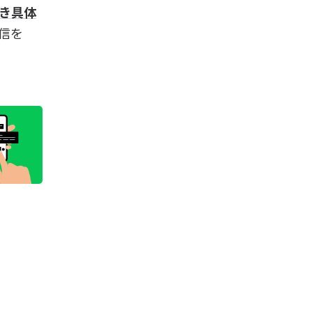
き具体
信を