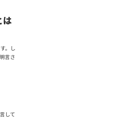
とは
す。し
明言さ
言して