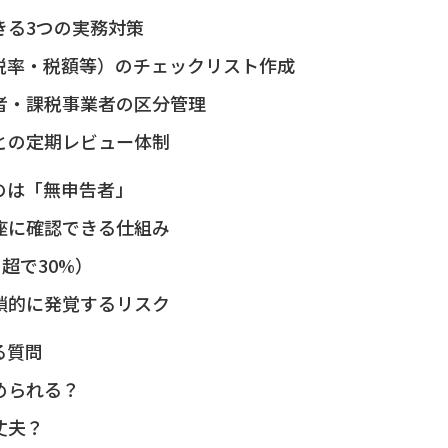
きる3つの実務対策
税率・税額等）のチェックリスト作成
者・課税事業者の区分管理
との定期レビュー体制
のは「無申告者」
座に確認できる仕組み
超で30%）
鎖的に発覚するリスク
る質問
められる？
丈夫？