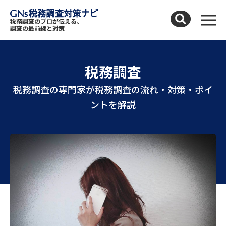
Skip to content
税務調査のプロが伝える、
メニ
調査の最前線と対策
税務調査
税務調査の専門家が税務調査の流れ・対策・ポイ
ントを解説