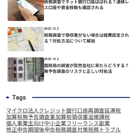
税務調査でネット銀行口座はばれる？通帳レ
ス口座や資金移動も確認される
2025.10.2
税務調査で領収書がない場合は経費認定され
る？対処方法について解説
2025.10.2
国税局の調査が突然会社に来たらどうする？
無予告調査のリスクと正しい対処法
Tags
マイクロ法人
クレジット
銀行口座
再調査
延滞税
加算税
無予告調査
重加算税
領収書
追徴課税
個人事業主向け
中小企業
フリーランス
副業
修正申告
期限後申告
税務調査対策
税務トラブル