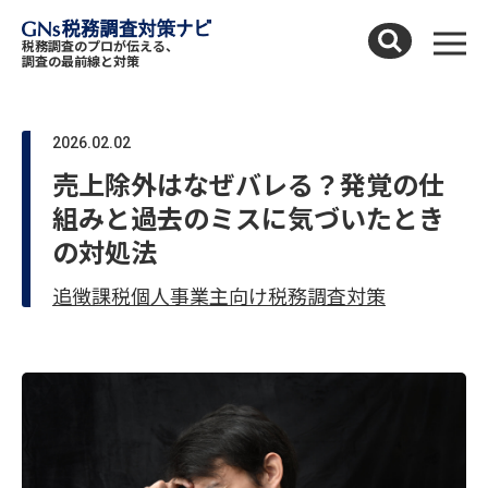
Skip to content
税務調査のプロが伝える、
メニ
調査の最前線と対策
2026.02.02
売上除外はなぜバレる？発覚の仕
組みと過去のミスに気づいたとき
の対処法
追徴課税
個人事業主向け
税務調査対策