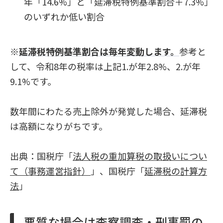
年「14.6%」と「延滞税特例基準割合＋7.3%」
のいずれか低い割合
※
延滞税特例基準割合は毎年変動します。
参考と
して、令和8年の税率は上記1.が年2.8%、2.が年
9.1%です。
数年間にわたる売上除外が発覚した場合、延滞税
は高額になりがちです。
出典：国税庁「
法人税の重加算税の取扱いについ
て（事務運営指針）
」、国税庁「
延滞税の計算方
法
」
悪質な場合は査察調査・刑事罰の